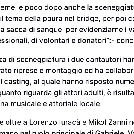
eme, e poco dopo anche la sceneggiatur
l tema della paura nel bridge, per poi c
la sacca di sangue, per evidenziarne i v
essionali, di volontari e donatori”:- con
zza di sceneggiatura i due cantautori ha
ato riprese e montaggio ed ha collabora
del casting, al quale hanno risposto num
quanto riguarda gli attori adulti, è risul
ena musicale e attoriale locale.
 oltre a Lorenzo Iuracà e Mikol Zanni n
mano nel ruolo principale di Gabriele, Va