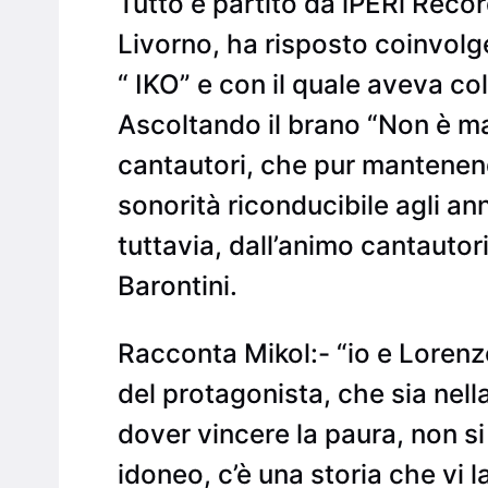
Tutto è partito da iPERi Reco
Livorno, ha risposto coinvolge
“ IKO” e con il quale aveva co
Ascoltando il brano “Non è ma
cantautori, che pur mantenen
sonorità riconducibile agli an
tuttavia, dall’animo cantautor
Barontini.
Racconta Mikol:- “io e Loren
del protagonista, che sia nell
dover vincere la paura, non si
idoneo, c’è una storia che vi l