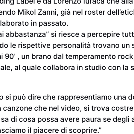
rding Label e da Lorenzo Iuracà che all
ndo Mikol Zanni, già nel roster dell’eti
llaborato in passato.
i abbastanza” si riesce a percepire tut
do le rispettive personalità trovano u
ni 90’ , un brano dal temperamento rock,
iale, al quale collabora in studio con la
zo si può dire che rappresentiamo una 
a canzone che nel video, si trova costr
 sa di cosa possa avere paura se degli a
asciamo il piacere di scoprire.”