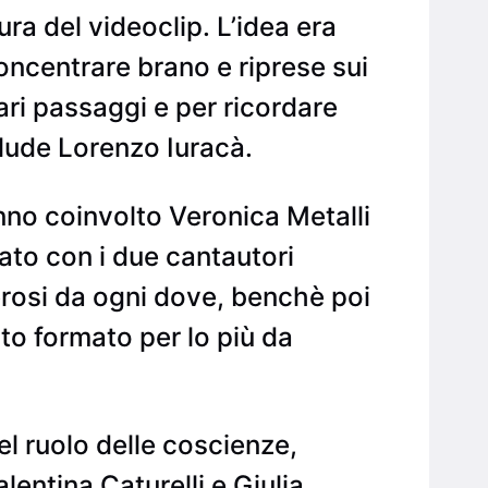
a del videoclip. L’idea era
oncentrare brano e riprese sui
ari passaggi e per ricordare
clude Lorenzo Iuracà.
nno coinvolto Veronica Metalli
to con i due cantautori
erosi da ogni dove, benchè poi
tato formato per lo più da
el ruolo delle coscienze,
lentina Caturelli e Giulia