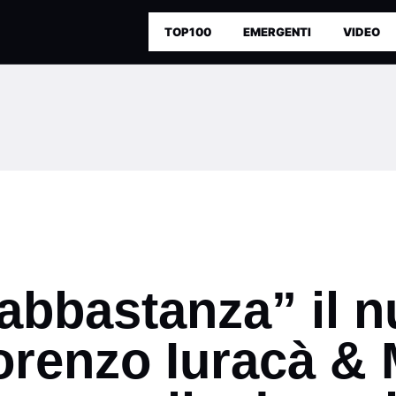
TOP100
EMERGENTI
VIDEO
 abbastanza” il 
orenzo Iuracà & 