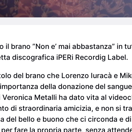
il brano ”Non e’ mai abbastanza” in tutti
etta discografica iPERi Recordig Label.
itolo del brano che Lorenzo Iuracà e Mik
’importanza della donazione del sangue 
i Veronica Metalli ha dato vita al video
nto di straordinaria amicizia, e non si t
 del bello e buono che ci circonda e d
 per fare la propria parte, senza attende