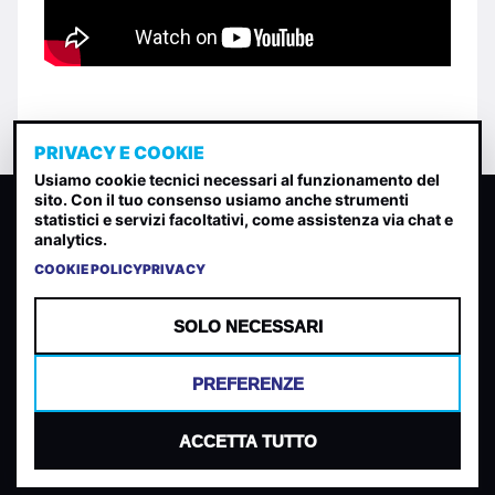
PRIVACY E COOKIE
Usiamo cookie tecnici necessari al funzionamento del
sito. Con il tuo consenso usiamo anche strumenti
CLASSIFICA INDIE
statistici e servizi facoltativi, come assistenza via chat e
analytics.
Classifica per indice di gradimento generata dall analisi di
uscite, streaming web e rilevamenti radio.
COOKIE POLICY
PRIVACY
CONTATTA
CHI SIAMO
SOLO NECESSARI
TERMINI E CONDIZIONI
PRIVACY POLICY
PREFERENZE
COOKIES
PREFERENZE COOKIES
ACCETTA TUTTO
© 2026 Mantovani Europe SL