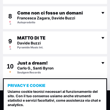
Come non ci fosse un domani
8
Francesca Zagara, Davide Buzzi
↓
Autoprodotto
-1
MATTO DI TE
9
Davide Buzzi
↓
Pyramide Music Int.
-1
Just a dream!
10
Carlo G., Santi Byron
→
Soulgem Records
PRIVACY E COOKIE
Usiamo cookie tecnici necessari al funzionamento del
sito. Con il tuo consenso usiamo anche strumenti
CLASSIFICA INDIE
statistici e servizi facoltativi, come assistenza via chat e
analytics.
Classifica per indice di gradimento generata dall analisi di
uscite, streaming web e rilevamenti radio.