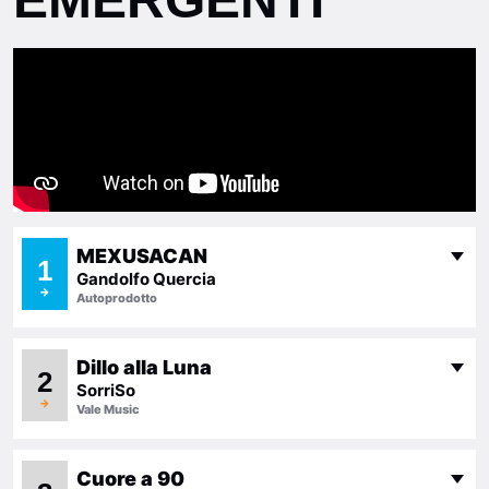
MEXUSACAN
1
Gandolfo Quercia
→
Autoprodotto
Dillo alla Luna
2
SorriSo
→
Vale Music
Cuore a 90