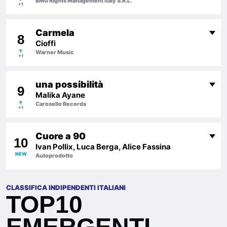
BMG Rights Management Italy S.R.L.
+1
Carmela
8
Cioffi
↑
Warner Music
+1
una possibilità
9
Malika Ayane
↑
Carosello Records
+1
Cuore a 90
10
Ivan Pollix, Luca Berga, Alice Fassina
NEW
Autoprodotto
CLASSIFICA INDIPENDENTI ITALIANI
TOP10
EMERGENTI