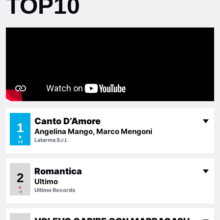
TOP10
Canto D’Amore
1
Angelina Mango, Marco Mengoni
↑
Latarma S.r.l.
+1
Romantica
2
Ultimo
↓
Ultimo Records
-1