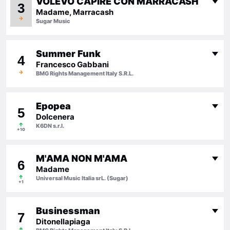
VOLEVO CAPIRE CON MARRACASH
3
Madame, Marracash
→
Sugar Music
Summer Funk
4
Francesco Gabbani
→
BMG Rights Management Italy S.R.L.
Epopea
5
Dolcenera
↑
K6DN s.r.l.
+10
M'AMA NON M'AMA
6
Madame
↑
Universal Music Italia srL. (Sugar)
+1
Businessman
7
Ditonellapiaga
↑