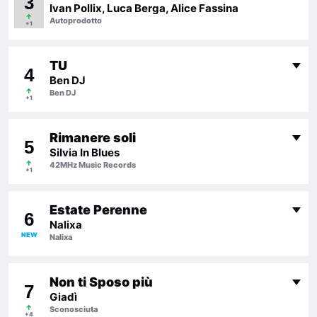
3
Ivan Pollix, Luca Berga, Alice Fassina
↑
Autoprodotto
+1
TU
4
Ben DJ
↑
Ben DJ
+1
Rimanere soli
5
Silvia In Blues
↑
42MHz Music Records
+1
Estate Perenne
6
Nalixa
NEW
Nalixa
Non ti Sposo più
7
Giadì
↑
Sconosciuta
+4