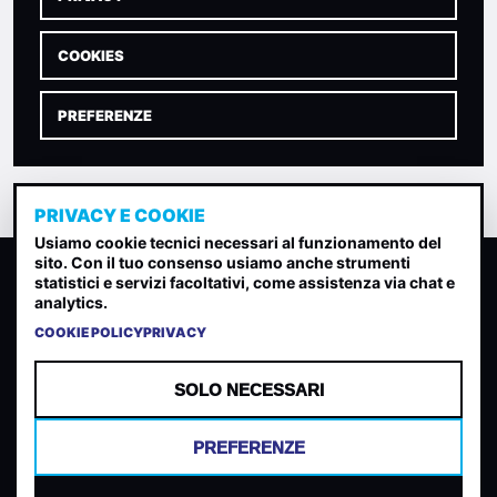
COOKIES
PREFERENZE
PRIVACY E COOKIE
Usiamo cookie tecnici necessari al funzionamento del
sito. Con il tuo consenso usiamo anche strumenti
CLASSIFICA INDIE
statistici e servizi facoltativi, come assistenza via chat e
analytics.
Classifica per indice di gradimento generata dall analisi di
uscite, streaming web e rilevamenti radio.
COOKIE POLICY
PRIVACY
CONTATTA
CHI SIAMO
SOLO NECESSARI
TERMINI E CONDIZIONI
PRIVACY POLICY
PREFERENZE
COOKIES
PREFERENZE COOKIES