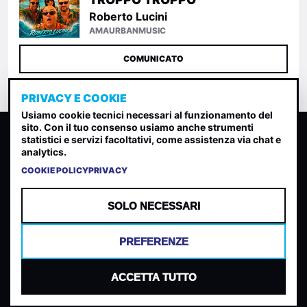
Roberto Lucini
AMAURBANMUSIC
COMUNICATO
PRIVACY E COOKIE
Usiamo cookie tecnici necessari al funzionamento del
sito. Con il tuo consenso usiamo anche strumenti
CLASSIFICA INDIE
statistici e servizi facoltativi, come assistenza via chat e
analytics.
Classifica per indice di gradimento generata dall analisi di
uscite, streaming web e rilevamenti radio.
COOKIE POLICY
PRIVACY
CONTATTA
CHI SIAMO
SOLO NECESSARI
TERMINI E CONDIZIONI
PRIVACY POLICY
PREFERENZE
COOKIES
PREFERENZE COOKIES
ACCETTA TUTTO
© 2026 Mantovani Europe SL