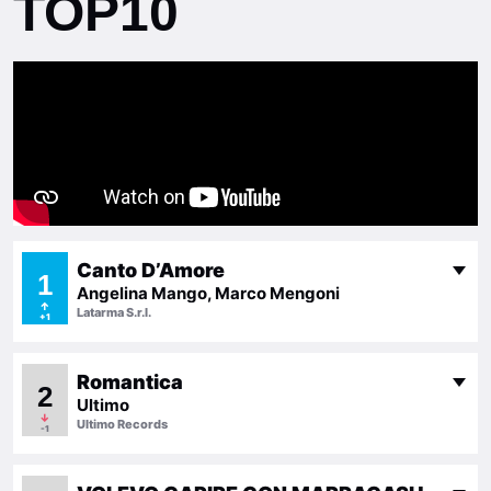
TOP10
Canto D’Amore
1
Angelina Mango, Marco Mengoni
↑
Latarma S.r.l.
+1
Romantica
2
Ultimo
↓
Ultimo Records
-1