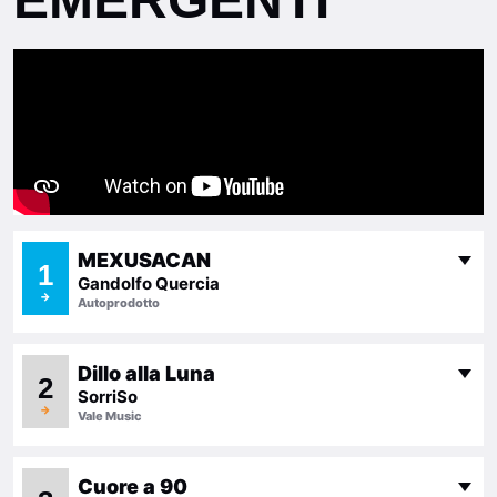
MEXUSACAN
1
Gandolfo Quercia
→
Autoprodotto
Dillo alla Luna
2
SorriSo
→
Vale Music
Cuore a 90