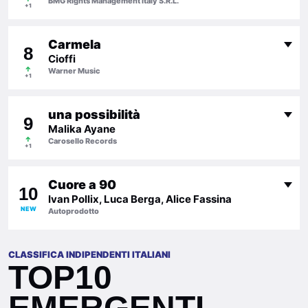
BMG Rights Management Italy S.R.L.
+1
Carmela
8
Cioffi
↑
Warner Music
+1
una possibilità
9
Malika Ayane
↑
Carosello Records
+1
Cuore a 90
10
Ivan Pollix, Luca Berga, Alice Fassina
NEW
Autoprodotto
CLASSIFICA INDIPENDENTI ITALIANI
TOP10
EMERGENTI