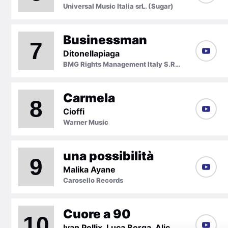
Universal Music Italia srL. (Sugar)
Businessman
7
Ditonellapiaga
BMG Rights Management Italy S.R.L.
Carmela
8
Cioffi
Warner Music
una possibilità
9
Malika Ayane
Carosello Records
Cuore a 90
10
Ivan Pollix, Luca Berga, Alice Fassina