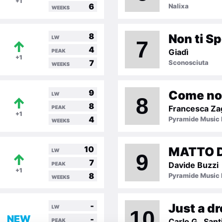
+1
6
Nalixa
WEEKS
8
Non ti S
LW
7
↑
4
Giadì
PEAK
+1
7
Sconosciuta
WEEKS
9
LW
8
↑
8
PEAK
+1
4
Pyramide Music I
WEEKS
10
MATTO D
LW
9
↑
7
Davide Buzzi
PEAK
+1
8
Pyramide Music I
WEEKS
-
Just a d
LW
10
NEW
-
Carlo G., Sant
PEAK