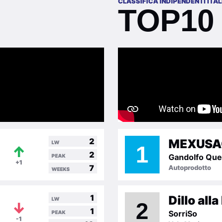
CLASSIFICA INDIPENDENTI ITAL
TOP10
2
MEXUSA
LW
1
↑
2
Gandolfo Que
PEAK
+1
7
Autoprodotto
WEEKS
1
Dillo all
LW
2
↓
1
SorriSo
PEAK
-1