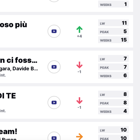
1
WEEKS
11
poso più
LW
↑
5
PEAK
+4
15
WEEKS
7
Come non ci fosse un domani
LW
↓
7
Francesca Zagara, Davide Buzzi
PEAK
-1
6
nt.
WEEKS
8
I TE
LW
↓
8
PEAK
-1
4
nt.
WEEKS
10
ream!
LW
→
10
i Byron
PEAK