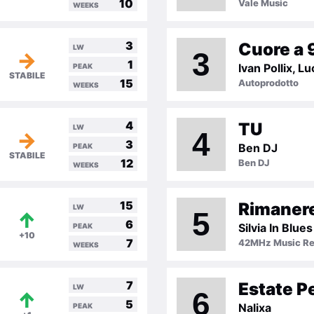
10
Vale Music
WEEKS
3
Cuore a 
LW
3
→
1
PEAK
STABILE
15
Autoprodotto
WEEKS
4
TU
LW
4
→
3
Ben DJ
PEAK
STABILE
12
Ben DJ
WEEKS
15
Rimanere
LW
5
↑
6
Silvia In Blues
PEAK
+10
7
42MHz Music Re
WEEKS
7
Estate P
LW
6
↑
5
Nalixa
PEAK