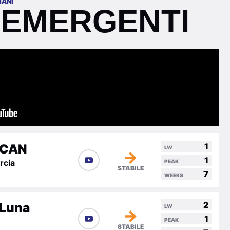
IANI
 EMERGENTI
1
CAN
LW
→
1
rcia
PEAK
STABILE
7
WEEKS
2
a Luna
LW
→
1
PEAK
STABILE