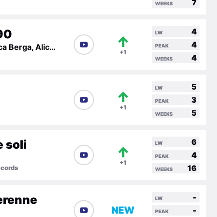
7
WEEKS
4
90
LW
↑
4
Ivan Pollix, Luca Berga, Alice Fassina
PEAK
+1
4
WEEKS
5
LW
↑
3
PEAK
+1
5
WEEKS
6
 soli
LW
↑
4
PEAK
+1
16
cords
WEEKS
-
erenne
LW
NEW
-
PEAK