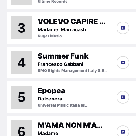
Ultimo Records
VOLEVO CAPIRE CON MARRACASH
3
Madame, Marracash
Sugar Music
Summer Funk
4
Francesco Gabbani
BMG Rights Management Italy S.R.L.
Epopea
5
Dolcenera
Universal Music Italia srL.
M'AMA NON M'AMA
6
Madame