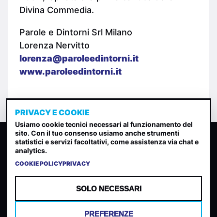
Divina Commedia.
Parole e Dintorni Srl Milano
Lorenza Nervitto
lorenza@paroleedintorni.it
www.paroleedintorni.it
PRIVACY E COOKIE
Usiamo cookie tecnici necessari al funzionamento del
sito. Con il tuo consenso usiamo anche strumenti
CLASSIFICA INDIE
statistici e servizi facoltativi, come assistenza via chat e
analytics.
Classifica per indice di gradimento generata dall analisi di
uscite, streaming web e rilevamenti radio.
COOKIE POLICY
PRIVACY
CONTATTA
CHI SIAMO
SOLO NECESSARI
TERMINI E CONDIZIONI
PRIVACY POLICY
PREFERENZE