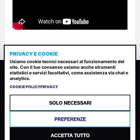
PRIVACY E COOKIE
Usiamo cookie tecnici necessari al funzionamento del
sito. Con il tuo consenso usiamo anche strumenti
CLASSIFICA INDIE
statistici e servizi facoltativi, come assistenza via chat e
analytics.
Classifica per indice di gradimento generata dall analisi di
uscite, streaming web e rilevamenti radio.
COOKIE POLICY
PRIVACY
CONTATTA
CHI SIAMO
SOLO NECESSARI
TERMINI E CONDIZIONI
PRIVACY POLICY
PREFERENZE
COOKIES
PREFERENZE COOKIES
ACCETTA TUTTO