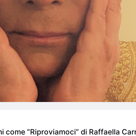
i come “Riproviamoci” di Raffaella Carra’