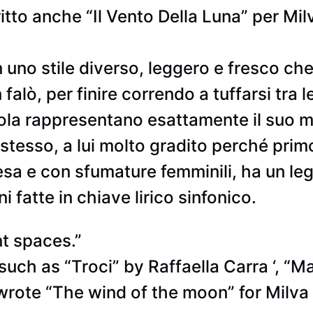
itto anche “Il Vento Della Luna” per Milva
 uno stile diverso, leggero e fresco ch
falò, per finire correndo a tuffarsi tra 
iola rappresentano esattamente il suo 
stesso, a lui molto gradito perché pri
esa e con sfumature femminili, ha un l
 fatte in chiave lirico sinfonico.
nt spaces.”
uch as “Troci” by Raffaella Carra ‘, “Ma
 wrote “The wind of the moon” for Milv