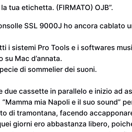
 la tua etichetta. (FIRMATO) OJB”.
onsolle SSL 9000J ho ancora cablato un
ti i sistemi Pro Tools e i softwares music
o su Mac d’annata.
pecie di sommelier dei suoni.
 due cassette in parallelo e inizio ad as
. “Mamma mia Napoli e il suo sound” pen
nto di tramontana, facendo accapponare
quei giorni ero abbastanza libero, poi