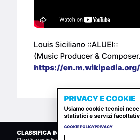
Louis Siciliano ::ALUEI::
(Music Producer & Composer
https://en.m.wikipedia.org/
PRIVACY E COOKIE
Usiamo cookie tecnici neces
statistici e servizi facoltat
COOKIE POLICY
PRIVACY
CLASSIFICA INDIE
Classifica per indice di gradimento generata dall analisi di u