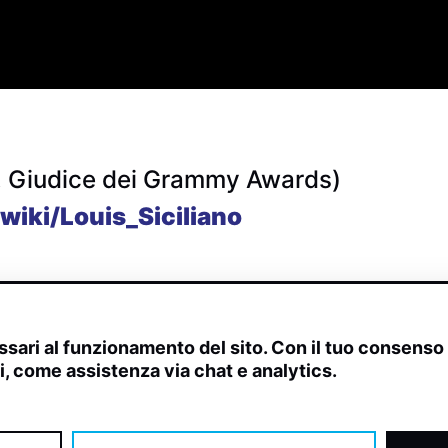
. Giudice dei Grammy Awards)
wiki/Louis_Siciliano
sari al funzionamento del sito. Con il tuo consens
ivi, come assistenza via chat e analytics.
scite, streaming web e rilevamenti radio.