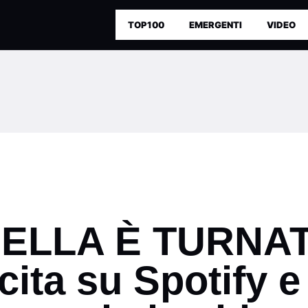
TOP100
EMERGENTI
VIDEO
LLA È TURNAT!”
ita su Spotify e t