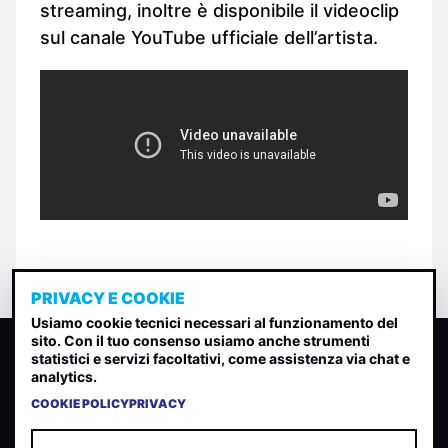
streaming, inoltre è disponibile il videoclip
sul canale YouTube ufficiale dell’artista.
PRIVACY E COOKIE
Usiamo cookie tecnici necessari al funzionamento del
sito. Con il tuo consenso usiamo anche strumenti
CLASSIFICA INDIE
statistici e servizi facoltativi, come assistenza via chat e
analytics.
Classifica per indice di gradimento generata dall analisi di
uscite, streaming web e rilevamenti radio.
COOKIE POLICY
PRIVACY
CONTATTA
CHI SIAMO