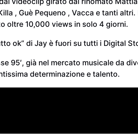
l videoclip girato dal rinomato Mattia
la , Guè Pequeno , Vacca e tanti altri. 
 oltre 10,000 views in solo 4 giorni.
to ok” di Jay è fuori su tutti i Digital St
e 95′, già nel mercato musicale da dive
ntissima determinazione e talento.