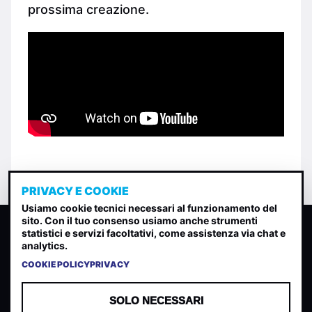
prossima creazione.
PRIVACY E COOKIE
Usiamo cookie tecnici necessari al funzionamento del
sito. Con il tuo consenso usiamo anche strumenti
CLASSIFICA INDIE
statistici e servizi facoltativi, come assistenza via chat e
analytics.
Classifica per indice di gradimento generata dall analisi di
uscite, streaming web e rilevamenti radio.
COOKIE POLICY
PRIVACY
CONTATTA
CHI SIAMO
SOLO NECESSARI