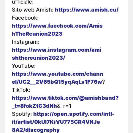
ufficiale:
Sito web Amish:
https://www.amish.eu/
Facebook:
https://www.facebook.com/Amis
hTheReunion2023
Instagram:
https://www.instagram.com/ami
shthereunion2023/
YouTube:
https://www.youtube.com/chann
el/UC2__2V65bQ15yqAqLv1F76w
?
TikTok:
https://www.tiktok.com/@amish
band?
_t=8fokZtG3dNh
&_r=1
Spotify:
https://open.spotify.com/intl
-
it/artist/0kUI7KiVU775CR4VNJe
8A2/discography