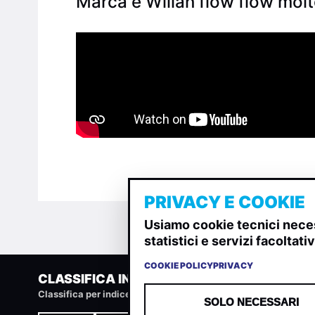
Marca e Wilian flow flow molto
PRIVACY E COOKIE
Usiamo cookie tecnici neces
statistici e servizi facoltat
COOKIE POLICY
PRIVACY
CLASSIFICA INDIE
Classifica per indice di gradimento generata dall analisi di u
SOLO NECESSARI