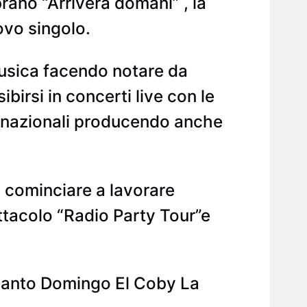
rano “Arriverà domani” , la
ovo singolo.
 musica facendo notare da
sibirsi in concerti live con le
ti nazionali producendo anche
 cominciare a lavorare
ttacolo “Radio Party Tour”e
 Santo Domingo El Coby La