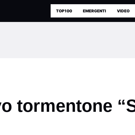
TOP100
EMERGENTI
VIDEO
ovo tormentone “