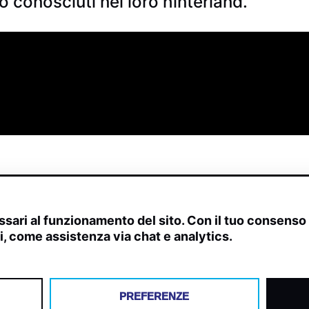
 conosciuti nel loro hinterland.
sari al funzionamento del sito. Con il tuo consens
ivi, come assistenza via chat e analytics.
scite, streaming web e rilevamenti radio.
PREFERENZE