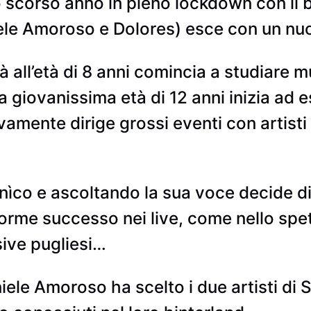
o scorso anno in pieno lockdown con il b
niele Amoroso e Dolores) esce con un nu
ià all’età di 8 anni comincia a studiare
lla giovanissima età di 12 anni inizia ad e
vamente dirige grossi eventi con artis
ìco e ascoltando la sua voce decide di
orme successo nei live, come nello spe
sive pugliesi…
ele Amoroso ha scelto i due artisti di