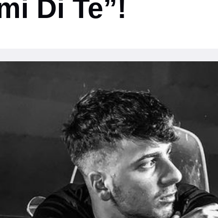
mi Di Te”!