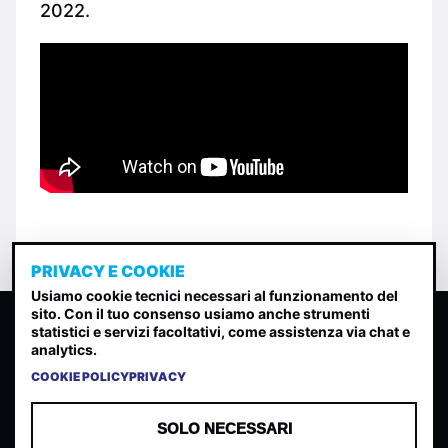
2022.
PRIVACY E COOKIE
Usiamo cookie tecnici necessari al funzionamento del
sito. Con il tuo consenso usiamo anche strumenti
CLASSIFICA INDIE
statistici e servizi facoltativi, come assistenza via chat e
analytics.
Classifica per indice di gradimento generata dall analisi di
uscite, streaming web e rilevamenti radio.
COOKIE POLICY
PRIVACY
CONTATTA
CHI SIAMO
SOLO NECESSARI