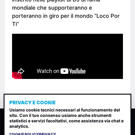
mondiale che supporteranno e
porteranno in giro per il mondo “Loco Por
Ti”
PRIVACY E COOKIE
Usiamo cookie tecnici necessari al funzionamento del
sito. Con il tuo consenso usiamo anche strumenti
CLASSIFICA INDIE
statistici e servizi facoltativi, come assistenza via chat e
analytics.
Classifica per indice di gradimento generata dall analisi di
uscite, streaming web e rilevamenti radio.
COOKIE POLICY
PRIVACY