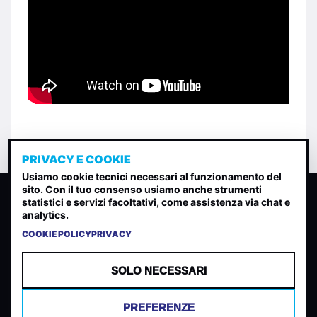
PRIVACY E COOKIE
Usiamo cookie tecnici necessari al funzionamento del
sito. Con il tuo consenso usiamo anche strumenti
CLASSIFICA INDIE
statistici e servizi facoltativi, come assistenza via chat e
analytics.
Classifica per indice di gradimento generata dall analisi di
uscite, streaming web e rilevamenti radio.
COOKIE POLICY
PRIVACY
CONTATTA
CHI SIAMO
SOLO NECESSARI
TERMINI E CONDIZIONI
PRIVACY POLICY
PREFERENZE