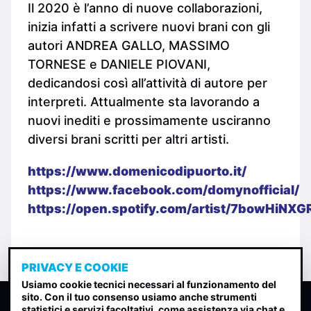
Il 2020 è l’anno di nuove collaborazioni,
inizia infatti a scrivere nuovi brani con gli
autori ANDREA GALLO, MASSIMO
TORNESE e DANIELE PIOVANI,
dedicandosi così all’attività di autore per
interpreti. Attualmente sta lavorando a
nuovi inediti e prossimamente usciranno
diversi brani scritti per altri artisti.
https://www.domenicodipuorto.it/
https://www.facebook.com/domynofficial/
https://open.spotify.com/artist/7bowHiNX
PRIVACY E COOKIE
Usiamo cookie tecnici necessari al funzionamento del
sito. Con il tuo consenso usiamo anche strumenti
CLASSIFICA INDIE
statistici e servizi facoltativi, come assistenza via chat e