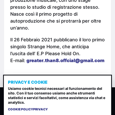
produzione musicale, con uno stage
presso lo studio di registrazione stesso.
Nasce così il primo progetto di
autoproduzione che si protrarrà per oltre
un’anno.
Il 26 Febbraio 2021 pubblicano il loro primo
singolo Strange Home, che anticipa
l’uscita dell’ E.P Please Hold On.
E-mail:
greater.than8.offcial@gmail.com
PRIVACY E COOKIE
Usiamo cookie tecnici necessari al funzionamento del
sito. Con il tuo consenso usiamo anche strumenti
CLASSIFICA INDIE
statistici e servizi facoltativi, come assistenza via chat e
analytics.
Classifica per indice di gradimento generata dall analisi di
uscite, streaming web e rilevamenti radio.
COOKIE POLICY
PRIVACY