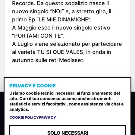
Records. Da questo sodalizio nasce il
nuovo singolo “NOI” e, a stretto giro, il
primo Ep “LE MIE DINAMICHE”.
A Maggio esce il nuovo singolo estivo
“PORTAMI CON TE”.
A Luglio viene selezionato per partecipare
al varietà TU SI QUE VALES, in onda in
autunno sulle reti Mediaset.
PRIVACY E COOKIE
Usiamo cookie tecnici necessari al funzionamento del
sito. Con il tuo consenso usiamo anche strumenti
CLASSIFICA INDIE
statistici e servizi facoltativi, come assistenza via chat e
analytics.
Classifica per indice di gradimento generata dall analisi di
uscite, streaming web e rilevamenti radio.
COOKIE POLICY
PRIVACY
CONTATTA
CHI SIAMO
SOLO NECESSARI