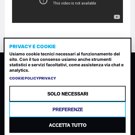
PRIVACY E COOKIE
Usiamo cookie tecnici necessari al funzionamento del
sito. Con il tuo consenso usiamo anche strumenti
CLASSIFICA INDIE
statistici e servizi facoltativi, come assistenza via chat e
analytics.
Classifica per indice di gradimento generata dall analisi di
uscite, streaming web e rilevamenti radio.
COOKIE POLICY
PRIVACY
CONTATTA
CHI SIAMO
SOLO NECESSARI
TERMINI E CONDIZIONI
PRIVACY POLICY
PREFERENZE
COOKIES
PREFERENZE COOKIES
ACCETTA TUTTO
© 2026 Mantovani Europe SL