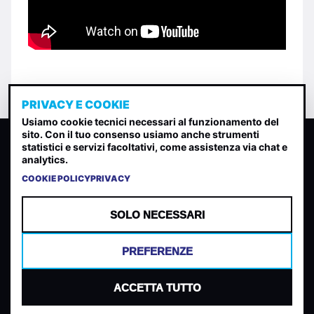
PRIVACY E COOKIE
Usiamo cookie tecnici necessari al funzionamento del
sito. Con il tuo consenso usiamo anche strumenti
CLASSIFICA INDIE
statistici e servizi facoltativi, come assistenza via chat e
analytics.
Classifica per indice di gradimento generata dall analisi di
uscite, streaming web e rilevamenti radio.
COOKIE POLICY
PRIVACY
CONTATTA
CHI SIAMO
SOLO NECESSARI
TERMINI E CONDIZIONI
PRIVACY POLICY
PREFERENZE
COOKIES
PREFERENZE COOKIES
ACCETTA TUTTO
© 2026 Mantovani Europe SL