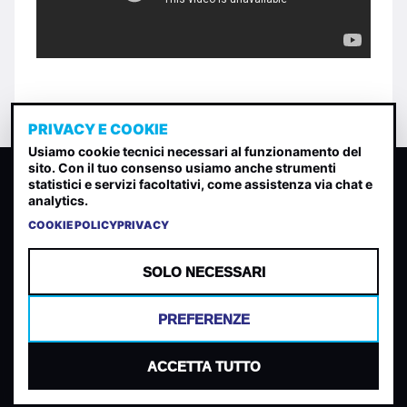
PRIVACY E COOKIE
Usiamo cookie tecnici necessari al funzionamento del
sito. Con il tuo consenso usiamo anche strumenti
CLASSIFICA INDIE
statistici e servizi facoltativi, come assistenza via chat e
analytics.
Classifica per indice di gradimento generata dall analisi di
uscite, streaming web e rilevamenti radio.
COOKIE POLICY
PRIVACY
CONTATTA
CHI SIAMO
SOLO NECESSARI
TERMINI E CONDIZIONI
PRIVACY POLICY
PREFERENZE
COOKIES
PREFERENZE COOKIES
ACCETTA TUTTO
© 2026 Mantovani Europe SL