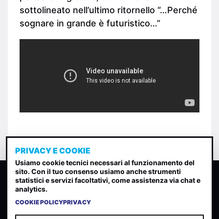
sottolineato nell’ultimo ritornello “…Perché
sognare in grande è futuristico…”
PRIVACY E COOKIE
Usiamo cookie tecnici necessari al funzionamento del
sito. Con il tuo consenso usiamo anche strumenti
CLASSIFICA INDIE
statistici e servizi facoltativi, come assistenza via chat e
analytics.
Classifica per indice di gradimento generata dall analisi di
uscite, streaming web e rilevamenti radio.
COOKIE POLICY
PRIVACY