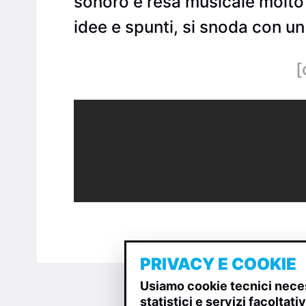
sonoro e resa musicale molto va
idee e spunti, si snoda con 
[
PRIVACY E COOKIE
Usiamo cookie tecnici neces
statistici e servizi facoltat