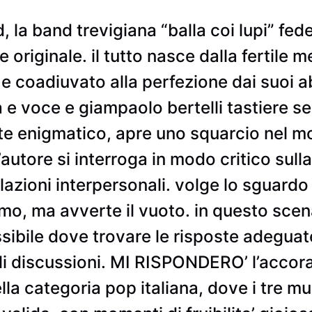
, la band trevigiana “balla coi lupi” fede
originale. il tutto nasce dalla fertile 
 coadiuvato alla perfezione dai suoi ab
e voce e giampaolo bertelli tastiere seq
enigmatico, apre uno squarcio nel mo
l’autore si interroga in modo critico sull
lazioni interpersonali. volge lo sguard
mo, ma avverte il vuoto. in questo scena
ssibile dove trovare le risposte adeguat
ili discussioni. MI RISPONDERO’ l’accor
ella categoria pop italiana, dove i tre m