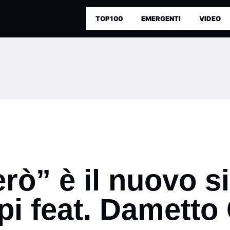
TOP100
EMERGENTI
VIDEO
rò” è il nuovo s
pi feat. Dametto