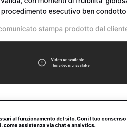
lida, con momenti di fruibilita’ gioiosa 
un procedimento esecutivo ben condotto 
comunicato stampa prodotto dal client
sari al funzionamento del sito. Con il tuo consens
ivi, come assistenza via chat e analytics.