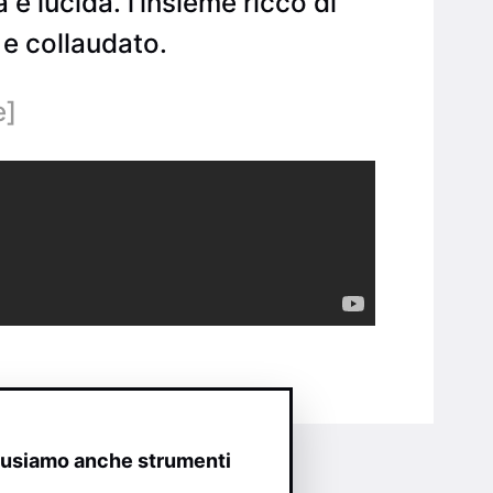
e lucida. l’insieme ricco di
e collaudato.
e]
o usiamo anche strumenti