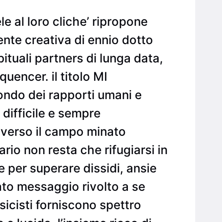
le al loro cliche’ ripropone
mente creativa di ennio dotto
ituali partners di lunga data,
uencer. il titolo MI
ndo dei rapporti umani e
a difficile e sempre
o verso il campo minato
rio non resta che rifugiarsi in
e per superare dissidi, ansie
ato messaggio rivolto a se
usicisti forniscono spettro