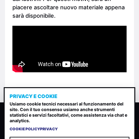
piacere ascoltare nuovo materiale appena
sarà disponibile.
PRIVACY E COOKIE
Usiamo cookie tecnici necessari al funzionamento del
sito. Con il tuo consenso usiamo anche strumenti
CLASSIFICA INDIE
statistici e servizi facoltativi, come assistenza via chat e
analytics.
Classifica per indice di gradimento generata dall analisi di
uscite, streaming web e rilevamenti radio.
COOKIE POLICY
PRIVACY