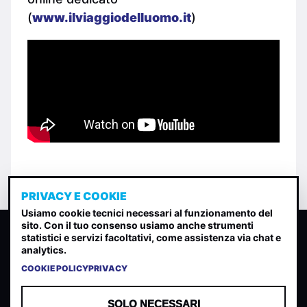
(
www.ilviaggiodelluomo.it
)
PRIVACY E COOKIE
Usiamo cookie tecnici necessari al funzionamento del
sito. Con il tuo consenso usiamo anche strumenti
CLASSIFICA INDIE
statistici e servizi facoltativi, come assistenza via chat e
analytics.
Classifica per indice di gradimento generata dall analisi di
uscite, streaming web e rilevamenti radio.
COOKIE POLICY
PRIVACY
CONTATTA
CHI SIAMO
SOLO NECESSARI