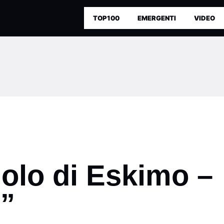
TOP100
EMERGENTI
VIDEO
golo di Eskimo –
”