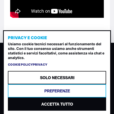
PRIVACY E COOKIE
Usiamo cookie tecnici necessari al funzionamento del
sito. Con il tuo consenso usiamo anche strumenti
CLASSIFICA INDIE
statistici e servizi facoltativi, come assistenza via chat e
analytics.
Classifica per indice di gradimento generata dall analisi di
uscite, streaming web e rilevamenti radio.
COOKIE POLICY
PRIVACY
CONTATTA
CHI SIAMO
SOLO NECESSARI
TERMINI E CONDIZIONI
PRIVACY POLICY
PREFERENZE
COOKIES
PREFERENZE COOKIES
ACCETTA TUTTO
© 2026 Mantovani Europe SL