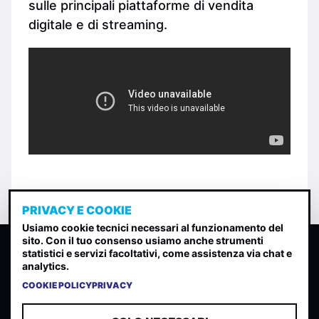
sulle principali piattaforme di vendita
digitale e di streaming.
PRIVACY E COOKIE
Usiamo cookie tecnici necessari al funzionamento del
sito. Con il tuo consenso usiamo anche strumenti
CLASSIFICA INDIE
statistici e servizi facoltativi, come assistenza via chat e
analytics.
Classifica per indice di gradimento generata dall analisi di
uscite, streaming web e rilevamenti radio.
COOKIE POLICY
PRIVACY
CONTATTA
CHI SIAMO