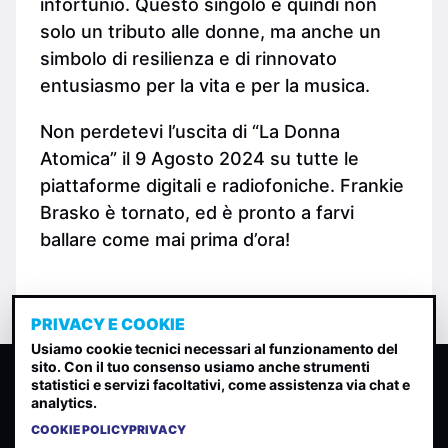
infortunio. Questo singolo è quindi non
solo un tributo alle donne, ma anche un
simbolo di resilienza e di rinnovato
entusiasmo per la vita e per la musica.
Non perdetevi l’uscita di “La Donna
Atomica” il 9 Agosto 2024 su tutte le
piattaforme digitali e radiofoniche. Frankie
Brasko è tornato, ed è pronto a farvi
ballare come mai prima d’ora!
PRIVACY E COOKIE
Usiamo cookie tecnici necessari al funzionamento del
sito. Con il tuo consenso usiamo anche strumenti
CLASSIFICA INDIE
statistici e servizi facoltativi, come assistenza via chat e
analytics.
Classifica per indice di gradimento generata dall analisi di
uscite, streaming web e rilevamenti radio.
COOKIE POLICY
PRIVACY