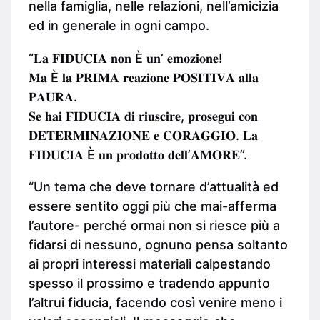
nella famiglia, nelle relazioni, nell’amicizia
ed in generale in ogni campo.
“𝐋𝐚 𝐅𝐈𝐃𝐔𝐂𝐈𝐀 𝐧𝐨𝐧 È 𝐮𝐧’ 𝐞𝐦𝐨𝐳𝐢𝐨𝐧𝐞!
𝐌𝐚 È 𝐥𝐚 𝐏𝐑𝐈𝐌𝐀 𝐫𝐞𝐚𝐳𝐢𝐨𝐧𝐞 𝐏𝐎𝐒𝐈𝐓𝐈𝐕𝐀 𝐚𝐥𝐥𝐚
𝐏𝐀𝐔𝐑𝐀.
𝐒𝐞 𝐡𝐚𝐢 𝐅𝐈𝐃𝐔𝐂𝐈𝐀 𝐝𝐢 𝐫𝐢𝐮𝐬𝐜𝐢𝐫𝐞, 𝐩𝐫𝐨𝐬𝐞𝐠𝐮𝐢 𝐜𝐨𝐧
𝐃𝐄𝐓𝐄𝐑𝐌𝐈𝐍𝐀𝐙𝐈𝐎𝐍𝐄 𝐞 𝐂𝐎𝐑𝐀𝐆𝐆𝐈𝐎. 𝐋𝐚
𝐅𝐈𝐃𝐔𝐂𝐈𝐀 È 𝐮𝐧 𝐩𝐫𝐨𝐝𝐨𝐭𝐭𝐨 𝐝𝐞𝐥𝐥’𝐀𝐌𝐎𝐑𝐄”.
“Un tema che deve tornare d’attualità ed
essere sentito oggi più che mai-afferma
l’autore- perché ormai non si riesce più a
fidarsi di nessuno, ognuno pensa soltanto
ai propri interessi materiali calpestando
spesso il prossimo e tradendo appunto
l’altrui fiducia, facendo così venire meno i