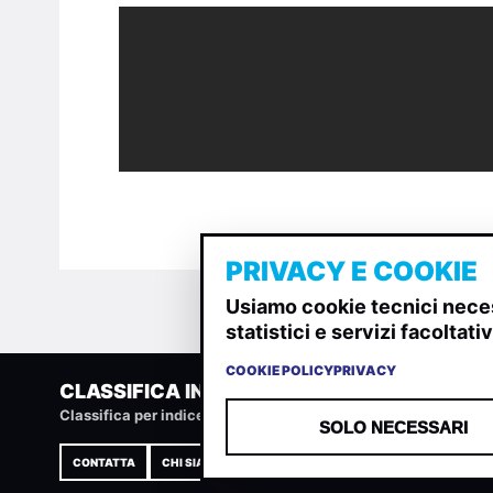
PRIVACY E COOKIE
Usiamo cookie tecnici neces
statistici e servizi facoltat
COOKIE POLICY
PRIVACY
CLASSIFICA INDIE
Classifica per indice di gradimento generata dall analisi di u
SOLO NECESSARI
CONTATTA
CHI SIAMO
TERMINI E CONDIZIONI
PRIVACY POLIC