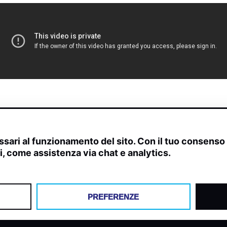
sari al funzionamento del sito. Con il tuo consens
ivi, come assistenza via chat e analytics.
scite, streaming web e rilevamenti radio.
PREFERENZE
Y
COOKIES
PREFERENZE COOKIES