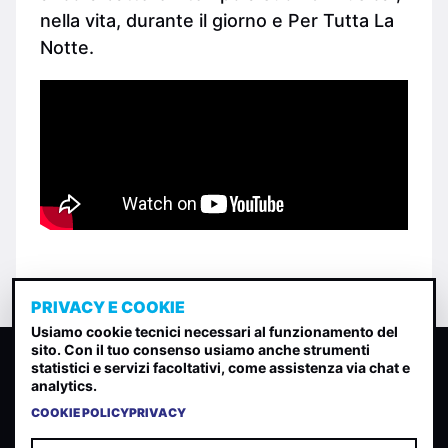
nella vita, durante il giorno e Per Tutta La
Notte.
PRIVACY E COOKIE
Usiamo cookie tecnici necessari al funzionamento del
sito. Con il tuo consenso usiamo anche strumenti
CLASSIFICA INDIE
statistici e servizi facoltativi, come assistenza via chat e
analytics.
Classifica per indice di gradimento generata dall analisi di
uscite, streaming web e rilevamenti radio.
COOKIE POLICY
PRIVACY