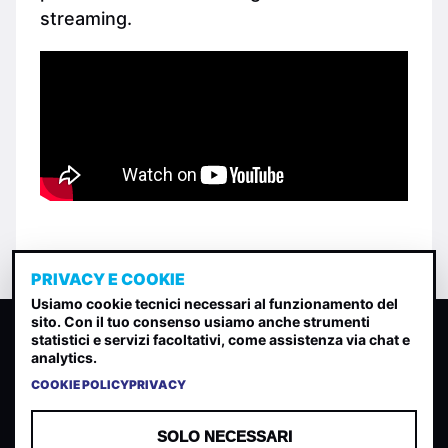
streaming.
PRIVACY E COOKIE
Usiamo cookie tecnici necessari al funzionamento del
sito. Con il tuo consenso usiamo anche strumenti
CLASSIFICA INDIE
statistici e servizi facoltativi, come assistenza via chat e
analytics.
Classifica per indice di gradimento generata dall analisi di
uscite, streaming web e rilevamenti radio.
COOKIE POLICY
PRIVACY
CONTATTA
CHI SIAMO
SOLO NECESSARI