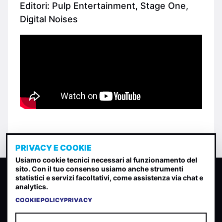
Editori: Pulp Entertainment, Stage One,
Digital Noises
PRIVACY E COOKIE
Usiamo cookie tecnici necessari al funzionamento del
sito. Con il tuo consenso usiamo anche strumenti
CLASSIFICA INDIE
statistici e servizi facoltativi, come assistenza via chat e
analytics.
Classifica per indice di gradimento generata dall analisi di
uscite, streaming web e rilevamenti radio.
COOKIE POLICY
PRIVACY
CONTATTA
CHI SIAMO