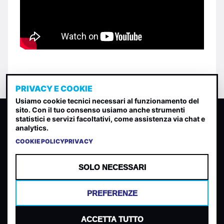
PRIVACY E COOKIE
Usiamo cookie tecnici necessari al funzionamento del
sito. Con il tuo consenso usiamo anche strumenti
CLASSIFICA INDIE
statistici e servizi facoltativi, come assistenza via chat e
analytics.
Classifica per indice di gradimento generata dall analisi di
uscite, streaming web e rilevamenti radio.
COOKIE POLICY
PRIVACY
CONTATTA
CHI SIAMO
SOLO NECESSARI
TERMINI E CONDIZIONI
PRIVACY POLICY
PREFERENZE
COOKIES
PREFERENZE COOKIES
ACCETTA TUTTO