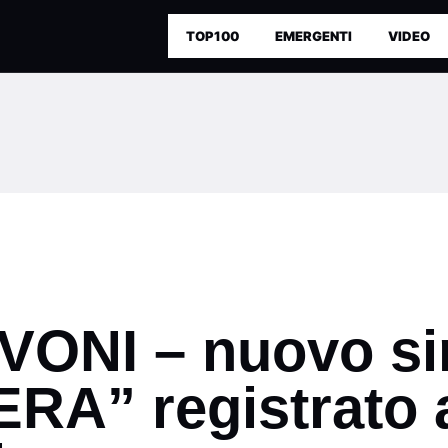
TOP100
EMERGENTI
VIDEO
ONI – nuovo si
A” registrato a