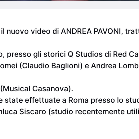
zo il nuovo video di ANDREA PAVONI, tr
no, presso gli storici Q Studios di Red C
omei (Claudio Baglioni) e Andrea Lombar
 (Musical Casanova).
e state effettuate a Roma presso lo stu
nluca Siscaro (studio recentemente utili