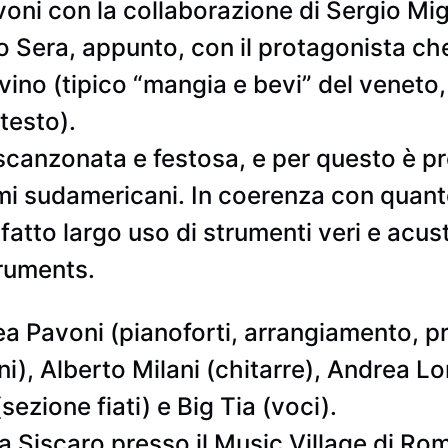
oni con la collaborazione di Sergio Migli
Sera, appunto, con il protagonista che a
vino (tipico “mangia e bevi” del veneto
testo).
 scanzonata e festosa, e per questo è p
itmi sudamericani. In coerenza con quant
tto largo uso di strumenti veri e acust
truments.
a Pavoni (pianoforti, arrangiamento, p
ni), Alberto Milani (chitarre), Andrea 
ezione fiati) e Big Tia (voci).
a Siscaro presso il Music Village di Ro