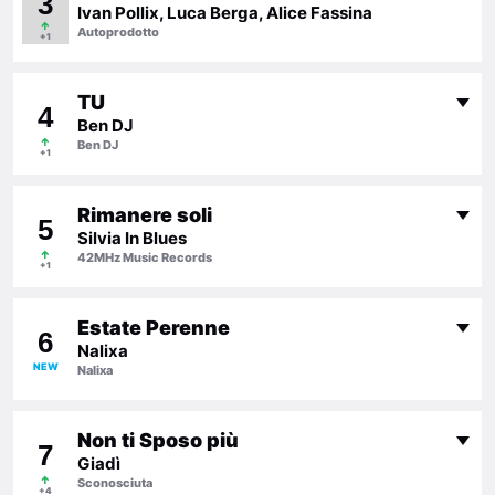
3
Ivan Pollix, Luca Berga, Alice Fassina
↑
Autoprodotto
+1
TU
4
Ben DJ
↑
Ben DJ
+1
Rimanere soli
5
Silvia In Blues
↑
42MHz Music Records
+1
Estate Perenne
6
Nalixa
NEW
Nalixa
Non ti Sposo più
7
Giadì
↑
Sconosciuta
+4