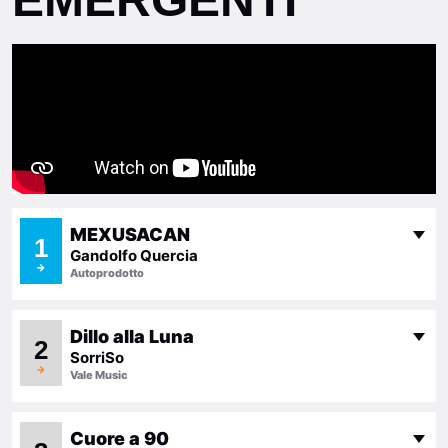
MEXUSACAN
1
Gandolfo Quercia
→
Autoprodotto
Dillo alla Luna
2
SorriSo
→
Vale Music
Cuore a 90