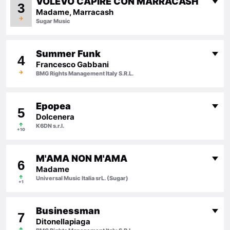
VOLEVO CAPIRE CON MARRACASH
3
Madame, Marracash
→
Sugar Music
Summer Funk
4
Francesco Gabbani
→
BMG Rights Management Italy S.R.L.
Epopea
5
Dolcenera
↑
K6DN s.r.l.
+10
M'AMA NON M'AMA
6
Madame
↑
Universal Music Italia srL. (Sugar)
+1
Businessman
7
Ditonellapiaga
↑