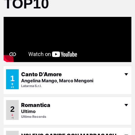
TOP10
Canto D’Amore
1
Angelina Mango, Marco Mengoni
↑
Latarma S.r.l.
+1
Romantica
2
Ultimo
↓
Ultimo Records
-1