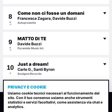
Come non ci fosse un domani
8
Francesca Zagara, Davide Buzzi
↓
Autoprodotto
-1
MATTO DI TE
9
Davide Buzzi
↓
Pyramide Music Int.
-1
Just a dream!
10
Carlo G., Santi Byron
→
Soulgem Records
PRIVACY E COOKIE
Usiamo cookie tecnici necessari al funzionamento del
sito. Con il tuo consenso usiamo anche strumenti
CLASSIFICA INDIE
statistici e servizi facoltativi, come assistenza via chat e
analytics.
Classifica per indice di gradimento generata dall analisi di
uscite, streaming web e rilevamenti radio.