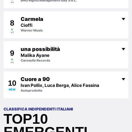
BMG Rights Management Italy S.R.L.
+1
Carmela
8
Cioffi
↑
Warner Music
+1
una possibilità
9
Malika Ayane
↑
Carosello Records
+1
Cuore a 90
10
Ivan Pollix, Luca Berga, Alice Fassina
NEW
Autoprodotto
CLASSIFICA INDIPENDENTI ITALIANI
TOP10
EMERGENTI