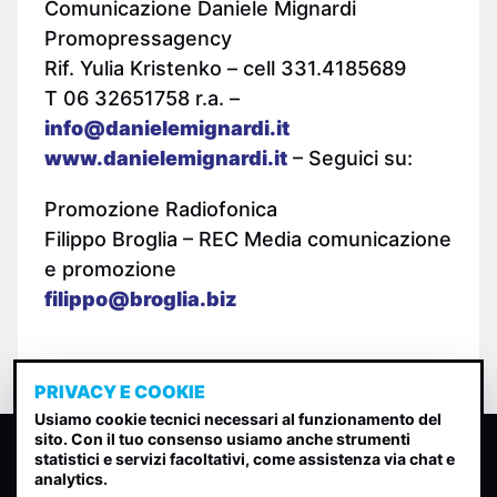
Comunicazione Daniele Mignardi
Promopressagency
Rif. Yulia Kristenko – cell 331.4185689
T 06 32651758 r.a. –
info@danielemignardi.it
www.danielemignardi.it
– Seguici su:
Promozione Radiofonica
Filippo Broglia – REC Media comunicazione
e promozione
filippo@broglia.biz
PRIVACY E COOKIE
Usiamo cookie tecnici necessari al funzionamento del
sito. Con il tuo consenso usiamo anche strumenti
CLASSIFICA INDIE
statistici e servizi facoltativi, come assistenza via chat e
analytics.
Classifica per indice di gradimento generata dall analisi di