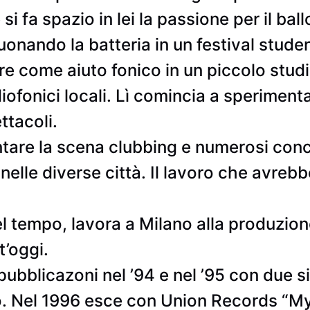
a spazio in lei la passione per il ballo
onando la batteria in un festival studen
re come aiuto fonico in un piccolo studi
fonici locali. Lì comincia a sperimenta
ttacoli.
are la scena clubbing e numerosi concer
 nelle diverse città. Il lavoro che avreb
el tempo, lavora a Milano alla produzion
t’oggi.
ubblicazoni nel ’94 e nel ’95 con due si
Uno. Nel 1996 esce con Union Records “M