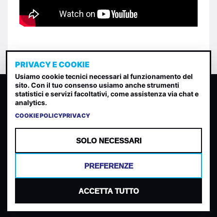
PRIVACY E COOKIE
Usiamo cookie tecnici necessari al funzionamento del
sito. Con il tuo consenso usiamo anche strumenti
CLASSIFICA INDIE
statistici e servizi facoltativi, come assistenza via chat e
analytics.
Classifica per indice di gradimento generata dall analisi di
uscite, streaming web e rilevamenti radio.
COOKIE POLICY
PRIVACY
CONTATTA
CHI SIAMO
SOLO NECESSARI
TERMINI E CONDIZIONI
PRIVACY POLICY
PREFERENZE
COOKIES
PREFERENZE COOKIES
ACCETTA TUTTO
© 2026 Mantovani Europe SL