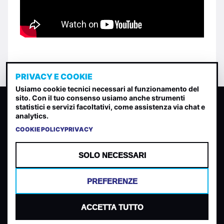
PRIVACY E COOKIE
Usiamo cookie tecnici necessari al funzionamento del
sito. Con il tuo consenso usiamo anche strumenti
CLASSIFICA INDIE
statistici e servizi facoltativi, come assistenza via chat e
analytics.
Classifica per indice di gradimento generata dall analisi di
uscite, streaming web e rilevamenti radio.
COOKIE POLICY
PRIVACY
CONTATTA
CHI SIAMO
SOLO NECESSARI
TERMINI E CONDIZIONI
PRIVACY POLICY
PREFERENZE
COOKIES
PREFERENZE COOKIES
ACCETTA TUTTO
© 2026 Mantovani Europe SL