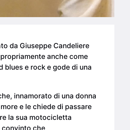
itato da Giuseppe Candeliere
o impropriamente anche come
 blues e rock e gode di una
 che, innamorato di una donna
 amore e le chiede di passare
fre la sua motocicletta
è convinto che