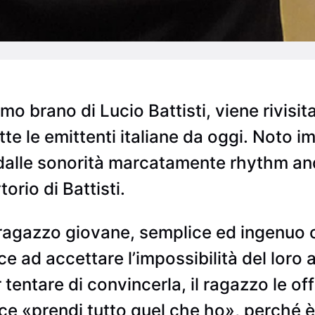
imo brano di Lucio Battisti, viene rivis
tutte le emittenti italiane da oggi. Not
dalle sonorità marcatamente rhythm and
torio di Battisti.
n ragazzo giovane, semplice ed ingenuo
ce ad accettare l’impossibilità del loro
 tentare di convincerla, il ragazzo le of
dice «prendi tutto quel che ho», perché 