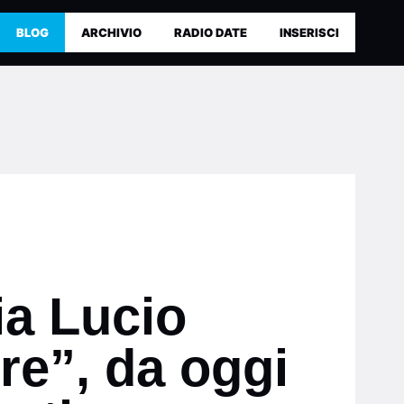
BLOG
ARCHIVIO
RADIO DATE
INSERISCI
a Lucio
ire”, da oggi