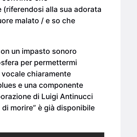
 (riferendosi alla sua adorata
cuore malato / e so che
o con un impasto sonoro
osfera per permettermi
a vocale chiaramente
e blues e una componente
borazione di Luigi Antinucci
di morire” è già disponibile