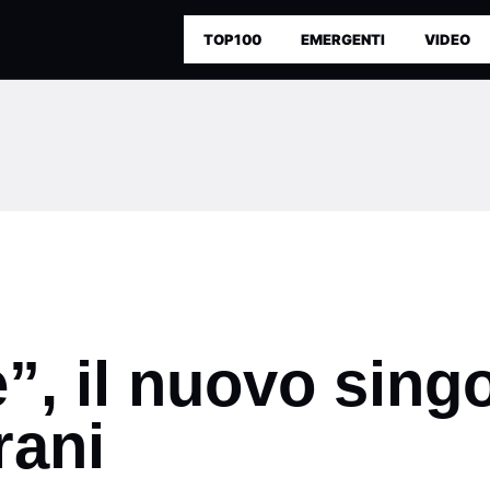
TOP100
EMERGENTI
VIDEO
, il nuovo singo
rani