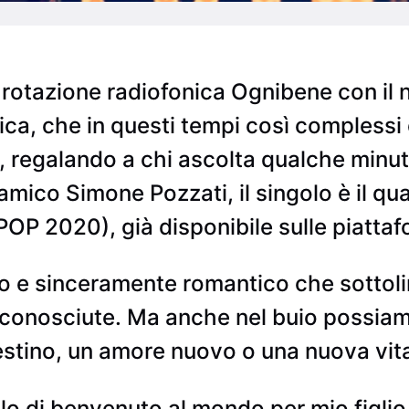
rotazione radiofonica Ognibene con il n
ica, che in questi tempi così complessi 
, regalando a chi ascolta qualche minuto
mico Simone Pozzati, il singolo è il quar
POP 2020), già disponibile sulle piattafo
ico e sinceramente romantico che sottol
onosciute. Ma anche nel buio possiamo 
destino, un amore nuovo o una nuova vit
o di benvenuto al mondo per mio figlio.”