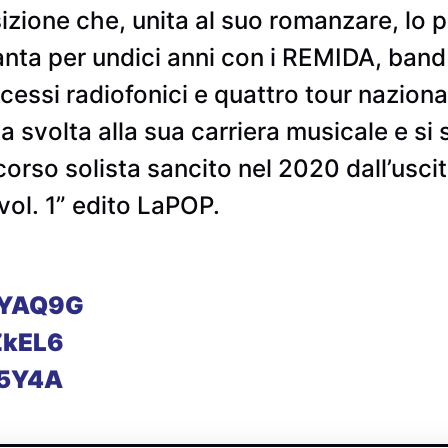
ione che, unita al suo romanzare, lo po
canta per undici anni con i REMIDA, ban
ccessi radiofonici e quattro tour nazion
svolta alla sua carriera musicale e si 
rso solista sancito nel 2020 dall’uscit
 vol. 1” edito LaPOP.
2WYAQ9G
cZkEL6
s5Y4A