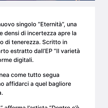
uovo singolo “Eternità”, una
e densi di incertezza apre la
 di tenerezza. Scritto in
to estratto dall’EP “Il varietà
rme digitali.
inea come tutto segua
affidarci a quel bagliore
a.
 afferma l’artista “Dentro c’è