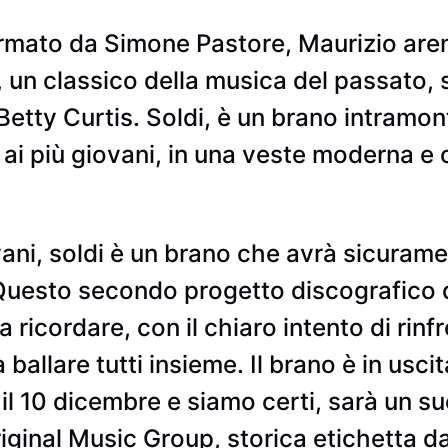
ormato da Simone Pastore, Maurizio aren
 un classico della musica del passato, s
tty Curtis. Soldi, è un brano intramont
o ai più giovani, in una veste moderna e 
ovani, soldi è un brano che avrà sicurame
 Questo secondo progetto discografico d
a ricordare, con il chiaro intento di rin
 ballare tutti insieme. Il brano è in usci
 il 10 dicembre e siamo certi, sarà un su
iginal Music Group, storica etichetta d